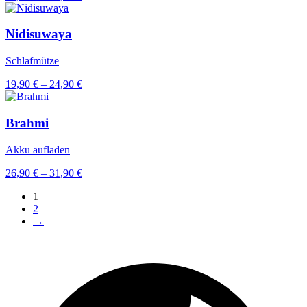
69,90 €
bis
74,90 €
Nidisuwaya
Schlafmütze
Preisspanne:
19,90
€
–
24,90
€
19,90 €
bis
24,90 €
Brahmi
Akku aufladen
Preisspanne:
26,90
€
–
31,90
€
26,90 €
1
bis
2
31,90 €
→