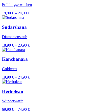
Frühlingserwachen
Preisspanne:
19,90
€
–
24,90
€
19,90 €
bis
24,90 €
Sudarshana
Diamantenstaub
Preisspanne:
18,90
€
–
23,90
€
18,90 €
bis
23,90 €
Kanchanara
Goldwert
Preisspanne:
19,90
€
–
24,90
€
19,90 €
bis
24,90 €
Herbolean
Wunderwaffe
Preisspanne:
69,90
€
–
74,90
€