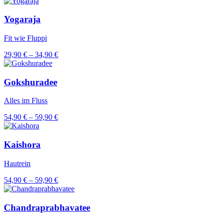
29,90 €
bis
34,90 €
Yogaraja
Fit wie Fluppi
Preisspanne:
29,90
€
–
34,90
€
29,90 €
bis
34,90 €
Gokshuradee
Alles im Fluss
Preisspanne:
54,90
€
–
59,90
€
54,90 €
bis
59,90 €
Kaishora
Hautrein
Preisspanne:
54,90
€
–
59,90
€
54,90 €
bis
59,90 €
Chandraprabhavatee